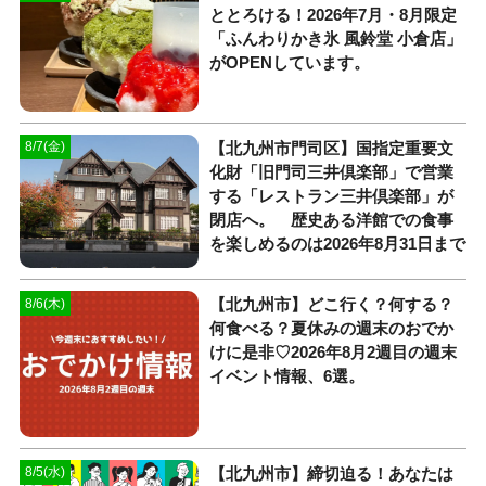
ととろける！2026年7月・8月限定
「ふんわりかき氷 風鈴堂 小倉店」
がOPENしています。
【北九州市門司区】国指定重要文
8/7(金)
化財「旧門司三井倶楽部」で営業
する「レストラン三井倶楽部」が
閉店へ。 歴史ある洋館での食事
を楽しめるのは2026年8月31日まで
【北九州市】どこ行く？何する？
8/6(木)
何食べる？夏休みの週末のおでか
けに是非♡2026年8月2週目の週末
イベント情報、6選。
【北九州市】締切迫る！あなたは
8/5(水)