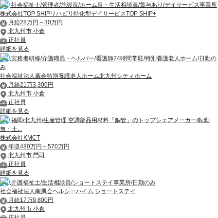
社会福祉士/管理者/施設長/ホーム長・生活相談員/賞与あり/デイサービス事業所
株式会社TOP SHIPリハビリ特化型デイサービスTOP SHIP+
月給28万円～30万円
北九州市 小倉
正社員
詳細を見る
実務者研修/介護職員・ヘルパー/看護師24時間常駐/特別養護老人ホーム/日勤の
み
社会福祉法人薫会特別養護老人ホーム北九州シティホーム
月給21万3,300円
北九州市 小倉
正社員
詳細を見る
福岡/北九州/生産管理 空調部品用材料「銅管」のトップシェアメーカー/転勤
無・土...
株式会社KMCT
年収480万円～570万円
北九州市 門司
正社員
詳細を見る
介護福祉士/生活相談員/ショートステイ事業所/日勤のみ
社会福祉法人南風会ヘルシーハイム ショートステイ
月給17万9,800円
北九州市 小倉
正社員