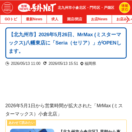
北九州市小倉北区・門司区・戸畑区
GOトピ
最新News
求人
開店/閉店
お店News
お店みち
【北九州市】2026年5月26日、MrMax (ミスターマ
ックス)八幡東店に「Seria（セリア）」がOPENし
ます。
2026/05/13 11:00
2026/05/13 15:51
福岡県
2026年5月1日から営業時間が拡大された「MrMax (ミス
ターマックス）小倉北店」
【北九州市小倉北区】早朝から夜