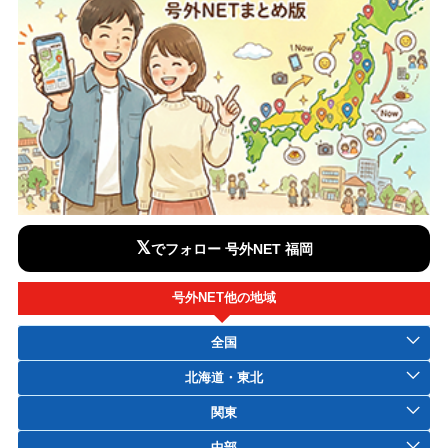
𝕏
でフォロー 号外NET 福岡
号外NET他の地域
全国
北海道・東北
関東
中部