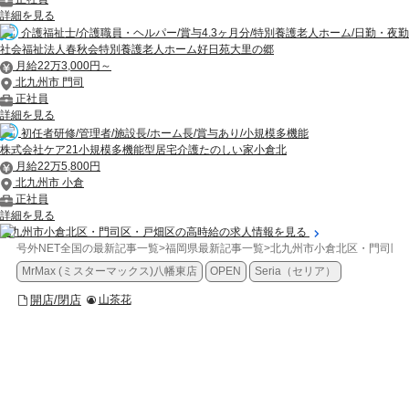
詳細を見る
介護福祉士/介護職員・ヘルパー/賞与4.3ヶ月分/特別養護老人ホーム/日勤・夜勤
社会福祉法人春秋会特別養護老人ホーム好日苑大里の郷
月給22万3,000円～
北九州市 門司
正社員
詳細を見る
初任者研修/管理者/施設長/ホーム長/賞与あり/小規模多機能
株式会社ケア21小規模多機能型居宅介護たのしい家小倉北
月給22万5,800円
北九州市 小倉
正社員
詳細を見る
北九州市小倉北区・門司区・戸畑区の高時給の求人情報を見る
号外NET全国の最新記事一覧
>
福岡県最新記事一覧
>
北九州市小倉北区・門司区
MrMax (ミスターマックス)八幡東店
OPEN
Seria（セリア）
開店/閉店
山茶花