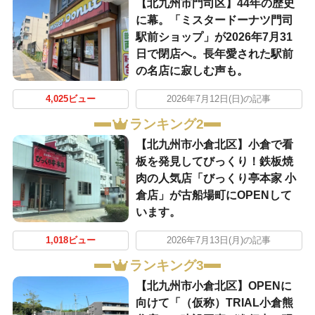
【北九州市門司区】44年の歴史
に幕。「ミスタードーナツ門司
駅前ショップ」が2026年7月31
日で閉店へ。長年愛された駅前
の名店に寂しむ声も。
4,025ビュー
2026年7月12日(日)の記事
ランキング2
【北九州市小倉北区】小倉で看
板を発見してびっくり！鉄板焼
肉の人気店「びっくり亭本家 小
倉店」が古船場町にOPENして
います。
1,018ビュー
2026年7月13日(月)の記事
ランキング3
【北九州市小倉北区】OPENに
向けて「（仮称）TRIAL小倉熊