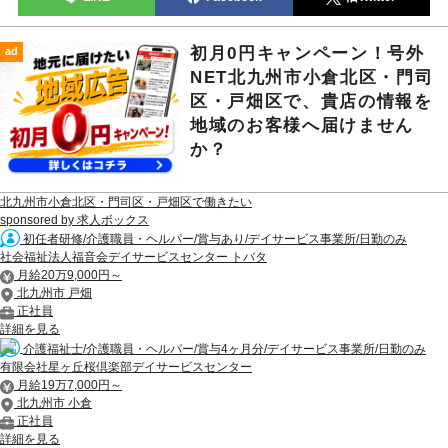
初月0円キャンペーン！号外
ad
NET北九州市小倉北区・門司
区・戸畑区で、貴店の情報を
地域のお客様へ届けません
か？
北九州市小倉北区・門司区・戸畑区で働きたい
sponsored by 求人ボックス
初任者研修/介護職員・ヘルパー/賞与あり/デイサービス事業所/日勤のみ
社会福祉法人福音会デイサービスセンター トバタ
月給20万9,000円～
北九州市 戸畑
正社員
詳細を見る
介護福祉士/介護職員・ヘルパー/賞与4ヶ月分/デイサービス事業所/日勤のみ
有限会社星ヶ丘桜倶楽部デイサービスセンター
月給19万7,000円～
北九州市 小倉
正社員
詳細を見る