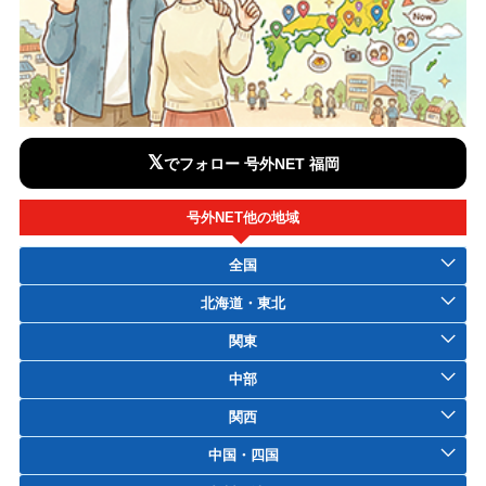
𝕏
でフォロー 号外NET 福岡
号外NET他の地域
全国
北海道・東北
関東
中部
関西
中国・四国