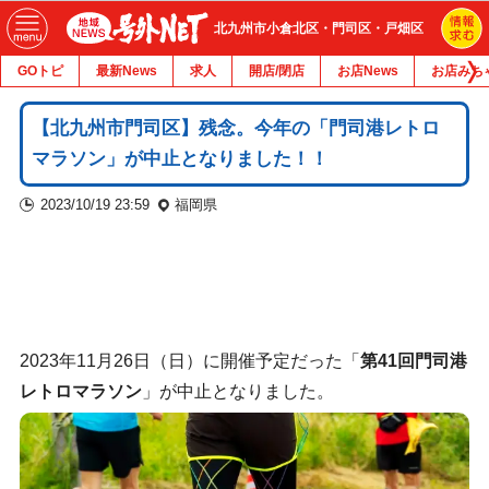
北九州市小倉北区・門司区・戸畑区
GOトピ
最新News
求人
開店/閉店
お店News
お店みち
【北九州市門司区】残念。今年の「門司港レトロ
マラソン」が中止となりました！！
2023/10/19 23:59
福岡県
2023年11月26日（日）に開催予定だった「
第41回門司港
レトロマラソン
」が中止となりました。