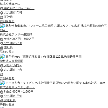
株式会社JEVIC
年収422万円～614万円
北九州市 門司
正社員
詳細を見る
北九州市/転勤無/リフォーム施工管理 九州エリアで知名度 地域密着型の総合不
動産...
株式会社アンサー倶楽部
年収400万円～600万円
北九州市 小倉
正社員
詳細を見る
専門学校の「情報処理教員」/年間休日122日/教員経験不問
学校法人大原学園
月給26万円～
北九州市 小倉
詳細を見る
データ入力・タイピング/来社面接不要 夏休みの旅行に関する事務対応・事務
株式会社マックスサポート
時給1,400円～1,600円
北九州市 戸畑
派遣社員
詳細を見る