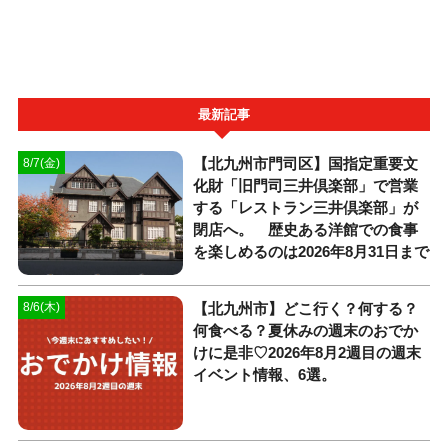
最新記事
【北九州市門司区】国指定重要文
8/7(金)
化財「旧門司三井倶楽部」で営業
する「レストラン三井倶楽部」が
閉店へ。 歴史ある洋館での食事
を楽しめるのは2026年8月31日まで
【北九州市】どこ行く？何する？
8/6(木)
何食べる？夏休みの週末のおでか
けに是非♡2026年8月2週目の週末
イベント情報、6選。