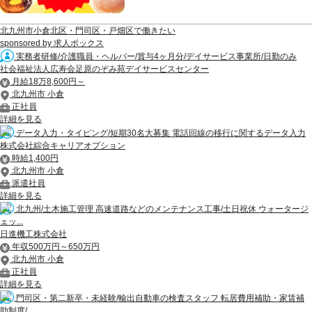
北九州市小倉北区・門司区・戸畑区で働きたい
sponsored by 求人ボックス
実務者研修/介護職員・ヘルパー/賞与4ヶ月分/デイサービス事業所/日勤のみ
社会福祉法人広寿会足原のぞみ苑デイサービスセンター
月給18万8,600円～
北九州市 小倉
正社員
詳細を見る
データ入力・タイピング/短期30名大募集 電話回線の移行に関するデータ入力
株式会社綜合キャリアオプション
時給1,400円
北九州市 小倉
派遣社員
詳細を見る
北九州/土木施工管理 高速道路などのメンテナンス工事/土日祝休 ウォータージ
ェッ...
日進機工株式会社
年収500万円～650万円
北九州市 小倉
正社員
詳細を見る
門司区・第二新卒・未経験/輸出自動車の検査スタッフ 転居費用補助・家賃補
助制度/...