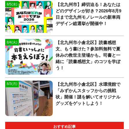
【北九州市】締切迫る！あなたは
8/5(水)
どのデザインが好き？2026年8月9
日まで北九州モノレールの新車両
デザイン総選挙が開催中！
【北九州市小倉北区】読書感想
8/4(火)
文、もう書けた？参加料無料で夏
休みの救世主登場かも。司書と一
緒に「読書感想文」のコツを学ぼ
う！
【北九州市小倉北区】水環境館で
8/3(月)
「みずかんスタッフからの挑戦
状」開催！謎を解いてオリジナル
グッズをゲットしよう！
おすすめ記事