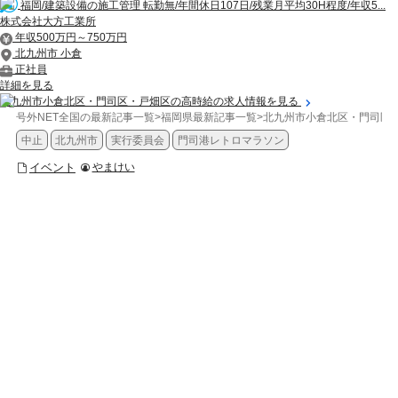
福岡/建築設備の施工管理 転勤無/年間休日107日/残業月平均30H程度/年収5...
株式会社大方工業所
年収500万円～750万円
北九州市 小倉
正社員
詳細を見る
北九州市小倉北区・門司区・戸畑区の高時給の求人情報を見る
号外NET全国の最新記事一覧
>
福岡県最新記事一覧
>
北九州市小倉北区・門司区
中止
北九州市
実行委員会
門司港レトロマラソン
イベント
やまけい