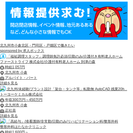
北九州市小倉北区・門司区・戸畑区で働きたい
sponsored by 求人ボックス
「福祉調理スタッフ」調理師免許必須/日勤のみ/介護付き有料老人ホーム
ファーストライフ 株式会社/介護付有料老人ホーム 到津の森
時給1,057円
北九州市 小倉
アルバイト・パート
詳細を見る
北九州/未経験/プラント設計「架台・タンク等」転勤無 AutoCAD 残業20h...
トーヨーケミカル株式会社
年収300万円～450万円
北九州市 小倉
正社員
詳細を見る
「高給与」/准看護師/非常勤/日勤のみ/リハビリテーション科/整形外科
整形外科はたなかクリニック
時給1,600円～