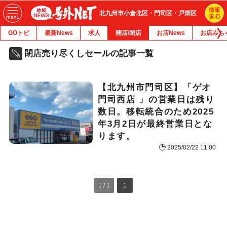
北九州市小倉北区・門司区・戸畑区
GOトピ
最新News
求人
開店/閉店
お店News
お店みち
閉店売り尽くしセールの記事一覧
【北九州市門司区】「ゲオ
門司西店 」の営業日は残り
数日。移転統合のため2025
年3月2日が最終営業日とな
ります。
2025/02/22 11:00
1 / 1
1