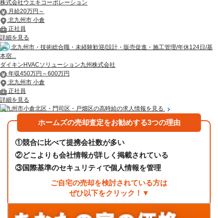
株式会社ウエキコーポレーション
月給20万円～
北九州市 小倉
正社員
詳細を見る
北九州市・技術総合職・未経験歓迎/設計・販売促進・施工管理/年休124日/基
本宿...
ダイキンHVACソリューション九州株式会社
年収450万円～600万円
北九州市 小倉
正社員
詳細を見る
北九州市小倉北区・門司区・戸畑区の高時給の求人情報を見る
ホームズの売却査定をお勧めする3つの理由
①
競合に比べて提携会社数が多い
②
どこよりも会社情報が詳しく掲載されている
③
国際基準のセキュリティで個人情報を管理
ご自宅の売却を検討されている方は
ぜひ以下をクリック！▼