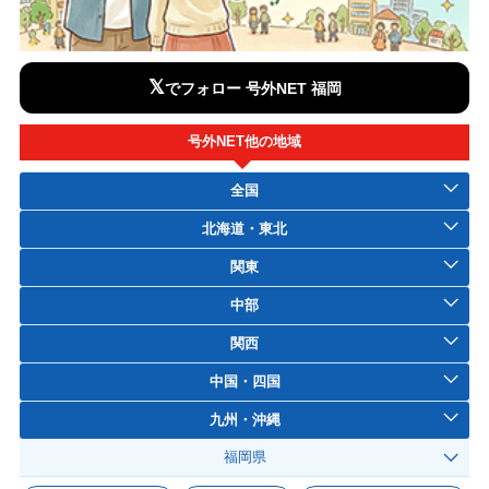
𝕏
でフォロー 号外NET 福岡
号外NET他の地域
全国
北海道・東北
関東
中部
関西
中国・四国
九州・沖縄
福岡県