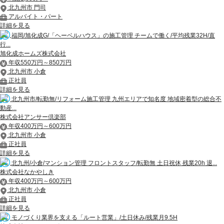
北九州市 門司
アルバイト・パート
詳細を見る
福岡/旭化成G/「ヘーベルハウス」の施工管理 チームで働く/平均残業32H/直
行...
旭化成ホームズ株式会社
年収550万円～850万円
北九州市 小倉
正社員
詳細を見る
北九州市/転勤無/リフォーム施工管理 九州エリアで知名度 地域密着型の総合不
動産...
株式会社アンサー倶楽部
年収400万円～600万円
北九州市 小倉
正社員
詳細を見る
北九州/小倉/マンション管理 フロントスタッフ/転勤無 土日祝休 残業20h 退...
株式会社なかやしき
年収400万円～600万円
北九州市 小倉
正社員
詳細を見る
モノづくり業界を支える「ルート営業」/土日休み/残業月9.5H