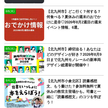
【北九州市】どこ行く？何する？
8/6(木)
何食べる？夏休みの週末のおでか
けに是非♡2026年8月2週目の週末
イベント情報、6選。
【北九州市】締切迫る！あなたは
8/5(水)
どのデザインが好き？2026年8月9
日まで北九州モノレールの新車両
デザイン総選挙が開催中！
【北九州市小倉北区】読書感想
8/4(火)
文、もう書けた？参加料無料で夏
休みの救世主登場かも。司書と一
緒に「読書感想文」のコツを学ぼ
う！