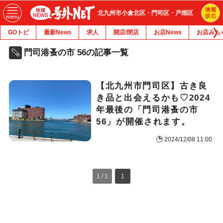
北九州市小倉北区・門司区・戸畑区
GOトピ
最新News
求人
開店/閉店
お店News
お店みち
門司港蚤の市 56の記事一覧
【北九州市門司区】古き良
き品と出会えるかも♡2024
年最後の「門司港蚤の市
56」が開催されます。
2024/12/08 11:00
1 / 1
1