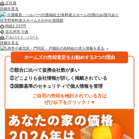
正社員
詳細を見る
介護職員・ヘルパー/介護福祉士/有料老人ホーム/日勤のみ/賞与あり
住宅型有料老人ホームさわやか清田館
時給1,137円
北九州市 小倉
アルバイト・パート
詳細を見る
北九州市小倉北区・門司区・戸畑区の高時給の求人情報を見る
ホームズの売却査定をお勧めする3つの理由
①
競合に比べて提携会社数が多い
②
どこよりも会社情報が詳しく掲載されている
③
国際基準のセキュリティで個人情報を管理
ご自宅の売却を検討されている方は
ぜひ以下をクリック！▼