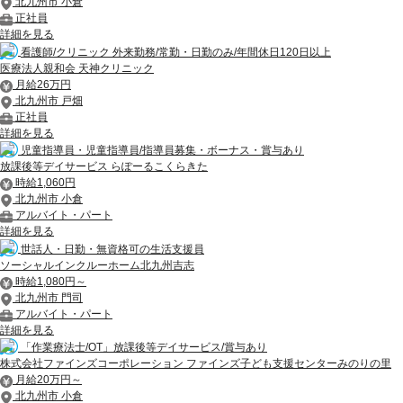
北九州市 小倉
正社員
詳細を見る
看護師/クリニック 外来勤務/常勤・日勤のみ/年間休日120日以上
医療法人親和会 天神クリニック
月給26万円
北九州市 戸畑
正社員
詳細を見る
児童指導員・児童指導員/指導員募集・ボーナス・賞与あり
放課後等デイサービス らぽーるこくらきた
時給1,060円
北九州市 小倉
アルバイト・パート
詳細を見る
世話人・日勤・無資格可の生活支援員
ソーシャルインクルーホーム北九州吉志
時給1,080円～
北九州市 門司
アルバイト・パート
詳細を見る
「作業療法士/OT」放課後等デイサービス/賞与あり
株式会社ファインズコーポレーション ファインズ子ども支援センターみのりの里
月給20万円～
北九州市 小倉