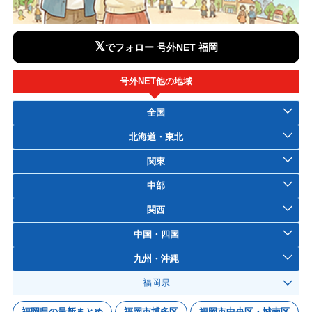
𝕏
でフォロー 号外NET 福岡
号外NET他の地域
全国
北海道・東北
関東
中部
関西
中国・四国
九州・沖縄
福岡県
福岡県の最新まとめ
福岡市博多区
福岡市中央区・城南区