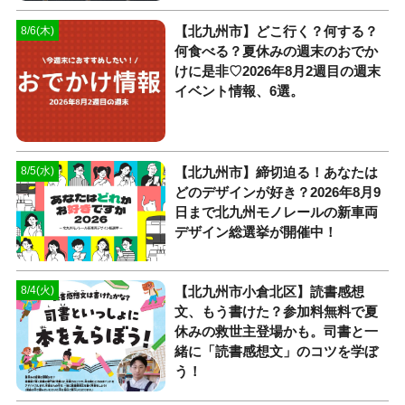
【北九州市】どこ行く？何する？
8/6(木)
何食べる？夏休みの週末のおでか
けに是非♡2026年8月2週目の週末
イベント情報、6選。
【北九州市】締切迫る！あなたは
8/5(水)
どのデザインが好き？2026年8月9
日まで北九州モノレールの新車両
デザイン総選挙が開催中！
【北九州市小倉北区】読書感想
8/4(火)
文、もう書けた？参加料無料で夏
休みの救世主登場かも。司書と一
緒に「読書感想文」のコツを学ぼ
う！