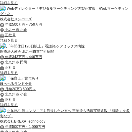
詳細を見る
Webディレクター「デジタルマーケティング内製化支援」/Webマーケティン
グ・ネ...
株式会社メンバーズ
年収500万円～750万円
北九州市 小倉
正社員
詳細を見る
「年間休日120日以上」看護師/ケアミックス病院
医療法人茜会 北九州市立門司病院
年収343万円～446万円
北九州市 門司
正社員
詳細を見る
「保育士」賞与あり
ほっぺるランド小倉
月給20万3,600円～
北九州市 小倉
正社員
詳細を見る
北九州/生涯エンジニアを目指したい方へ 定年後も活躍実績多数 「経験」を多
彩なプ...
株式会社BREXA Technology
年収500万円～1,000万円
北九州市 小倉