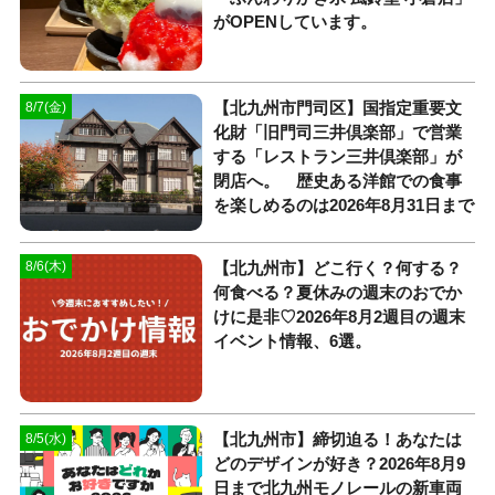
がOPENしています。
【北九州市門司区】国指定重要文
8/7(金)
化財「旧門司三井倶楽部」で営業
する「レストラン三井倶楽部」が
閉店へ。 歴史ある洋館での食事
を楽しめるのは2026年8月31日まで
【北九州市】どこ行く？何する？
8/6(木)
何食べる？夏休みの週末のおでか
けに是非♡2026年8月2週目の週末
イベント情報、6選。
【北九州市】締切迫る！あなたは
8/5(水)
どのデザインが好き？2026年8月9
日まで北九州モノレールの新車両