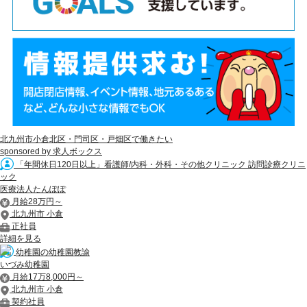
北九州市小倉北区・門司区・戸畑区で働きたい
sponsored by 求人ボックス
「年間休日120日以上」看護師/内科・外科・その他クリニック 訪問診療クリニ
ック
医療法人たんぽぽ
月給28万円～
北九州市 小倉
正社員
詳細を見る
幼稚園の幼稚園教諭
いづみ幼稚園
月給17万8,000円～
北九州市 小倉
契約社員