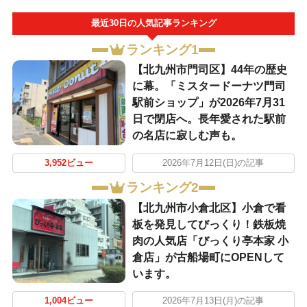
最近30日の人気記事ランキング
ランキング1
【北九州市門司区】44年の歴史
に幕。「ミスタードーナツ門司
駅前ショップ」が2026年7月31
日で閉店へ。長年愛された駅前
の名店に寂しむ声も。
3,952ビュー
2026年7月12日(日)の記事
ランキング2
【北九州市小倉北区】小倉で看
板を発見してびっくり！鉄板焼
肉の人気店「びっくり亭本家 小
倉店」が古船場町にOPENして
います。
1,004ビュー
2026年7月13日(月)の記事