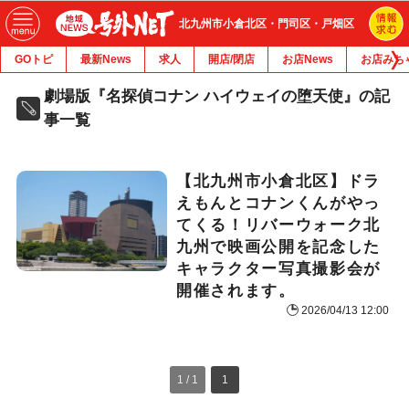
北九州市小倉北区・門司区・戸畑区
GOトピ
最新News
求人
開店/閉店
お店News
お店みち
劇場版『名探偵コナン ハイウェイの堕天使』の記
事一覧
【北九州市小倉北区】ドラ
えもんとコナンくんがやっ
てくる！リバーウォーク北
九州で映画公開を記念した
キャラクター写真撮影会が
開催されます。
2026/04/13 12:00
1 / 1
1