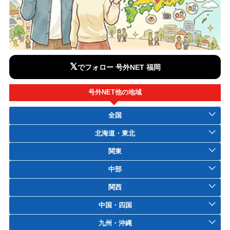
𝕏
でフォロー 号外NET 福岡
号外NET他の地域
全国
北海道・東北
関東
中部
関西
中国・四国
九州・沖縄