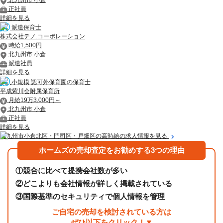
正社員
詳細を見る
派遣保育士
株式会社テノ.コーポレーション
時給1,500円
北九州市 小倉
派遣社員
詳細を見る
小規模 認可外保育園の保育士
平成紫川会附属保育所
月給19万3,000円～
北九州市 小倉
正社員
詳細を見る
北九州市小倉北区・門司区・戸畑区の高時給の求人情報を見る
ホームズの売却査定をお勧めする3つの理由
①
競合に比べて提携会社数が多い
②
どこよりも会社情報が詳しく掲載されている
③
国際基準のセキュリティで個人情報を管理
ご自宅の売却を検討されている方は
ぜひ以下をクリック！▼