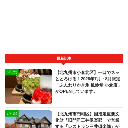
最新記事
【北九州市小倉北区】一口でスッ
8/8(土)
ととろける！2026年7月・8月限定
「ふんわりかき氷 風鈴堂 小倉店」
がOPENしています。
【北九州市門司区】国指定重要文
8/7(金)
化財「旧門司三井倶楽部」で営業
する「レストラン三井倶楽部」が