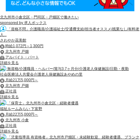
北九州市小倉北区・門司区・戸畑区で働きたい
sponsored by 求人ボックス
「資格不問」介護職員/介護福祉士/交通費支給/担当者オススメ/残業なし/有料老
人...
さわやか花美館
時給1,072円～1,300円
北九州市 戸畑
アルバイト・パート
詳細を見る
無資格/介護職員・ヘルパー/賞与3.7ヶ月分/介護老人保健施設/日勤・夜勤
社会医療法人共愛会介護老人保健施設あやめの里
月給21万5,000円～
北九州市 戸畑
正社員
詳細を見る
「保育士」北九州市小倉北区・経験者優遇
福祉ルームみらい 下富野
月給22万5,000円～
北九州市 小倉
正社員
詳細を見る
「児童指導員 有資格者」北九州市戸畑区・未経験歓迎、経験者優遇、ブランク