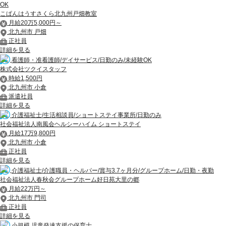
OK
こぱんはうすさくら北九州戸畑教室
月給20万5,000円～
北九州市 戸畑
正社員
詳細を見る
看護師・准看護師/デイサービス/日勤のみ/未経験OK
株式会社ツクイスタッフ
時給1,500円
北九州市 小倉
派遣社員
詳細を見る
介護福祉士/生活相談員/ショートステイ事業所/日勤のみ
社会福祉法人南風会ヘルシーハイム ショートステイ
月給17万9,800円
北九州市 小倉
正社員
詳細を見る
介護福祉士/介護職員・ヘルパー/賞与3.7ヶ月分/グループホーム/日勤・夜勤
社会福祉法人春秋会グループホーム好日苑大里の郷
月給22万円～
北九州市 門司
正社員
詳細を見る
小規模 児童発達支援の保育士