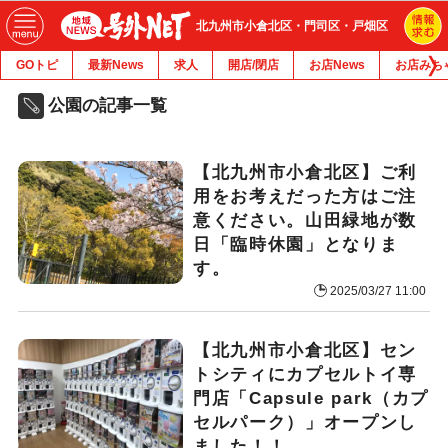
北九州市小倉北区・門司区・戸畑区
GOトピ
最新News
求人
開店/閉店
お店News
お店みち
公園の記事一覧
【北九州市小倉北区】ご利
用をお考えだった方はご注
意ください。山田緑地が数
日「臨時休園」となりま
す。
2025/03/27 11:00
【北九州市小倉北区】セン
トシティにカプセルトイ専
門店「Capsule park（カプ
セルパーク）」オープンし
ました！！