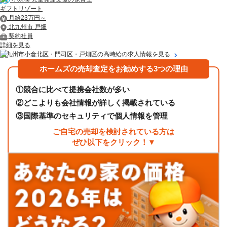
ギフトリゾート
月給23万円～
北九州市 戸畑
契約社員
詳細を見る
北九州市小倉北区・門司区・戸畑区の高時給の求人情報を見る
ホームズの売却査定をお勧めする3つの理由
①
競合に比べて提携会社数が多い
②
どこよりも会社情報が詳しく掲載されている
③
国際基準のセキュリティで個人情報を管理
ご自宅の売却を検討されている方は
ぜひ以下をクリック！▼