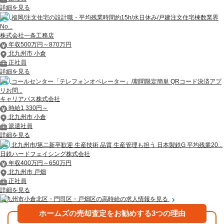
詳細を見る
福岡/注文住宅の設計職・平均残業時間約15h/水日休み/戸建注文住宅棟数業界
No...
株式会社一条工務店
年収500万円～870万円
北九州市 小倉
正社員
詳細を見る
コールセンター「テレフォンオペレーター」/期間限定簡単 QRコード決済アプ
リお問...
キャリアパス株式会社
時給1,330円～
北九州市 小倉
派遣社員
詳細を見る
北九州市/第二新卒歓迎 生産技術 品質 生産管理も担う 日本製鉄G 平均残業20...
日鉄ハードフェイシング株式会社
年収400万円～650万円
北九州市 戸畑
正社員
詳細を見る
北九州市小倉北区・門司区・戸畑区の高時給の求人情報を見る
ホームズの売却査定をお勧めする3つの理由