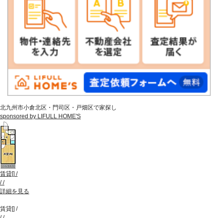
北九州市小倉北区・門司区・戸畑区で家探し
sponsored by LIFULL HOME'S
賃貸
[
]
/
/
/
詳細を見る
賃貸
[
]
/
/
/