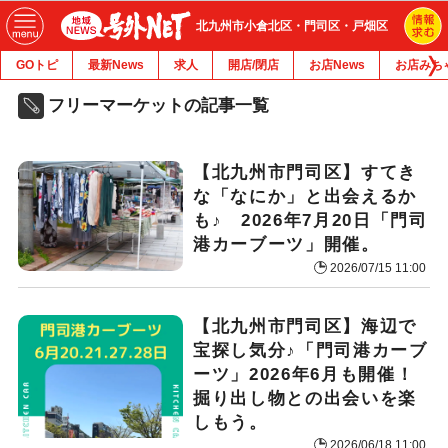
北九州市小倉北区・門司区・戸畑区
GOトピ
最新News
求人
開店/閉店
お店News
お店みち
フリーマーケットの記事一覧
【北九州市門司区】すてき
な「なにか」と出会えるか
も♪ 2026年7月20日「門司
港カーブーツ」開催。
2026/07/15 11:00
【北九州市門司区】海辺で
宝探し気分♪「門司港カーブ
ーツ」2026年6月も開催！
掘り出し物との出会いを楽
しもう。
2026/06/18 11:00