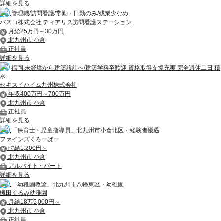
詳細を見る
管理職/訪問看護/常勤・日勤のみ/残業少なめ
バスコ株式会社 ティアリス訪問看護ステーション
月給25万円～30万円
北九州市 小倉
正社員
詳細を見る
福岡 未経験から建築設計へ/建築学科卒歓迎 資格取得支援充実 完全週休二日 積
水...
セキスイハイム九州株式会社
年収400万円～700万円
北九州市 小倉
正社員
詳細を見る
「保育士・児童指導員」北九州市小倉北区・経験者優遇
ファインズくろーばー
時給1,200円～
北九州市 小倉
アルバイト・パート
詳細を見る
「幼稚園教諭」北九州市八幡東区・幼稚園
槻田くるみ幼稚園
月給18万5,000円～
北九州市 小倉
正社員