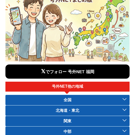
𝕏
でフォロー 号外NET 福岡
号外NET他の地域
全国
北海道・東北
関東
中部