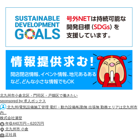
北九州市小倉北区・門司区・戸畑区で働きたい
sponsored by 求人ボックス
北九州/電気設備施工管理 電灯・動力設備/転勤無 出張無 勤務エリアは北九州市
内...
株式会社瀬登
年収440万円～620万円
北九州市 小倉
正社員