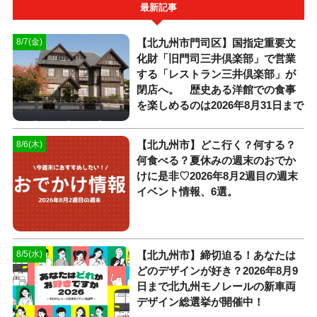
最新記事
【北九州市門司区】国指定重要文
8/7(金)
化財「旧門司三井倶楽部」で営業
する「レストラン三井倶楽部」が
閉店へ。 歴史ある洋館での食事
を楽しめるのは2026年8月31日まで
【北九州市】どこ行く？何する？
8/6(木)
何食べる？夏休みの週末のおでか
けに是非♡2026年8月2週目の週末
イベント情報、6選。
【北九州市】締切迫る！あなたは
8/5(水)
どのデザインが好き？2026年8月9
日まで北九州モノレールの新車両
デザイン総選挙が開催中！