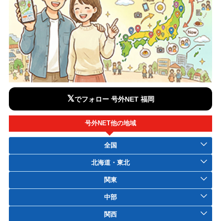
𝕏
でフォロー 号外NET 福岡
号外NET他の地域
全国
北海道・東北
関東
中部
関西