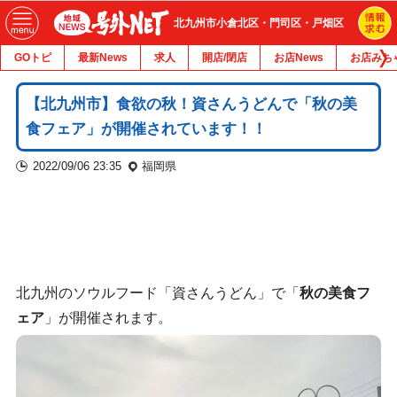
北九州市小倉北区・門司区・戸畑区
GOトピ
最新News
求人
開店/閉店
お店News
お店みち
【北九州市】食欲の秋！資さんうどんで「秋の美
食フェア」が開催されています！！
2022/09/06 23:35
福岡県
北九州のソウルフード「資さんうどん」で「
秋の美食フ
ェア
」が開催されます。