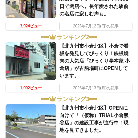
日で閉店へ。長年愛された駅前
の名店に寂しむ声も。
3,924ビュー
2026年7月12日(日)の記事
ランキング2
【北九州市小倉北区】小倉で看
板を発見してびっくり！鉄板焼
肉の人気店「びっくり亭本家 小
倉店」が古船場町にOPENして
います。
1,002ビュー
2026年7月13日(月)の記事
ランキング3
【北九州市小倉北区】OPENに
向けて「（仮称）TRIAL小倉熊
谷店」の建設工事が進行中！現
地を見てきました。