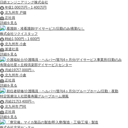
日鉄エンジニアリング株式会社
年収1,000万円～1,400万円
北九州市 戸畑
正社員
詳細を見る
看護師・准看護師/デイサービス/日勤のみ/夜勤なし
株式会社ツクイスタッフ
時給1,500円～1,600円
北九州市 小倉
派遣社員
詳細を見る
介護福祉士/介護職員・ヘルパー/賞与4ヶ月分/デイサービス事業所/日勤のみ
有限会社星ヶ丘桜倶楽部デイサービスセンター
月給19万7,000円～
北九州市 小倉
正社員
詳細を見る
初任者研修/介護職員・ヘルパー/賞与4ヶ月分/グループホーム/日勤・夜勤
特定医療法人社団養寿園グループホーム潮風
月給21万3,400円～
北九州市 門司
正社員
詳細を見る
「寮完備」マイカ製品の製造/即入寮/製造・工場/工場・製造
株式会社京栄センター