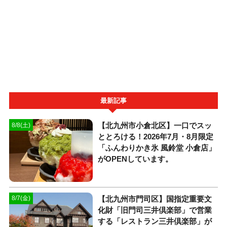
最新記事
【北九州市小倉北区】一口でスッ
8/8(土)
ととろける！2026年7月・8月限定
「ふんわりかき氷 風鈴堂 小倉店」
がOPENしています。
【北九州市門司区】国指定重要文
8/7(金)
化財「旧門司三井倶楽部」で営業
する「レストラン三井倶楽部」が