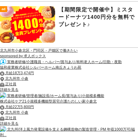
【期間限定で開催中】ミスタ
ad
ードーナツ1400円分を無料で
プレゼント♪
北九州市小倉北区・門司区・戸畑区で働きたい
sponsored by 求人ボックス
実務者研修/介護職員・ヘルパー/賞与あり/有料老人ホーム/日勤・夜勤
協和産業株式会社シルバーホーム南丘きょうわ苑
月給18万3,474円
北九州市 小倉
正社員
詳細を見る
実務者研修/管理者/施設長/ホーム長/賞与あり/小規模多機能
株式会社ケア21小規模多機能型居宅介護たのしい家小倉北
月給22万5,800円
北九州市 小倉
正社員
詳細を見る
北九州/洋上風力発電設備を支える鋼構造物の製造管理・PM 年収1000万可/福
利...