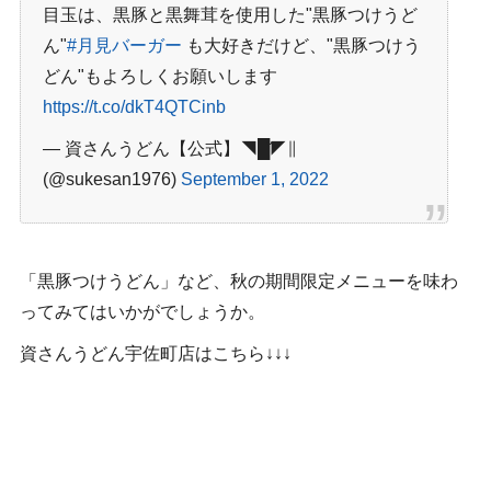
目玉は、黒豚と黒舞茸を使用した"黒豚つけうど
ん"
#月見バーガー
も大好きだけど、"黒豚つけう
どん"もよろしくお願いします
https://t.co/dkT4QTCinb
— 資さんうどん【公式】◥█̆̈◤∥
(@sukesan1976)
September 1, 2022
「黒豚つけうどん」など、秋の期間限定メニューを味わ
ってみてはいかがでしょうか。
資さんうどん宇佐町店はこちら↓↓↓