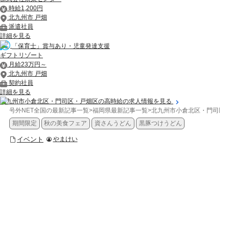
時給1,200円
北九州市 戸畑
派遣社員
詳細を見る
「保育士」賞与あり・児童発達支援
ギフトリゾート
月給23万円～
北九州市 戸畑
契約社員
詳細を見る
北九州市小倉北区・門司区・戸畑区の高時給の求人情報を見る
号外NET全国の最新記事一覧
>
福岡県最新記事一覧
>
北九州市小倉北区・門司区
期間限定
秋の美食フェア
資さんうどん
黒豚つけうどん
イベント
やまけい