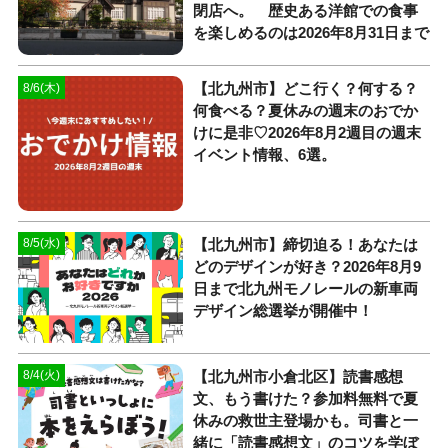
閉店へ。 歴史ある洋館での食事
を楽しめるのは2026年8月31日まで
【北九州市】どこ行く？何する？
8/6(木)
何食べる？夏休みの週末のおでか
けに是非♡2026年8月2週目の週末
イベント情報、6選。
【北九州市】締切迫る！あなたは
8/5(水)
どのデザインが好き？2026年8月9
日まで北九州モノレールの新車両
デザイン総選挙が開催中！
【北九州市小倉北区】読書感想
8/4(火)
文、もう書けた？参加料無料で夏
休みの救世主登場かも。司書と一
緒に「読書感想文」のコツを学ぼ