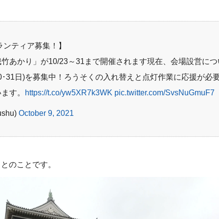
ランティア募集！】
あかり」が10/23～31まで開催されます
現在、会場設営につ
30･31日)を募集中！ろうそくの入れ替えと点灯作業に応援が必
います。
https://t.co/yw5XR7k3WK
pic.twitter.com/SvsNuGmuF7
ushu)
October 9, 2021
中とのことです。