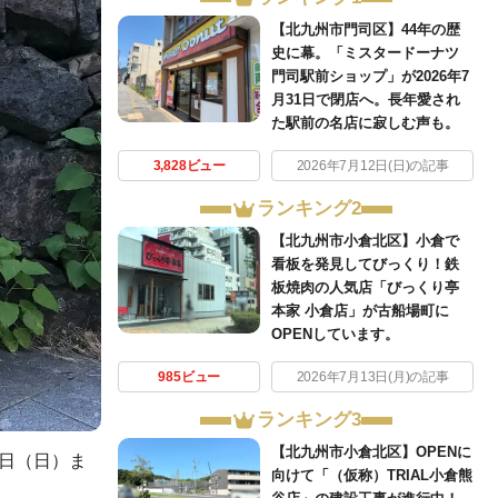
【北九州市門司区】44年の歴
史に幕。「ミスタードーナツ
門司駅前ショップ」が2026年7
月31日で閉店へ。長年愛され
た駅前の名店に寂しむ声も。
3,828ビュー
2026年7月12日(日)の記事
ランキング2
【北九州市小倉北区】小倉で
看板を発見してびっくり！鉄
板焼肉の人気店「びっくり亭
本家 小倉店」が古船場町に
OPENしています。
985ビュー
2026年7月13日(月)の記事
ランキング3
【北九州市小倉北区】OPENに
1日（日）ま
向けて「（仮称）TRIAL小倉熊