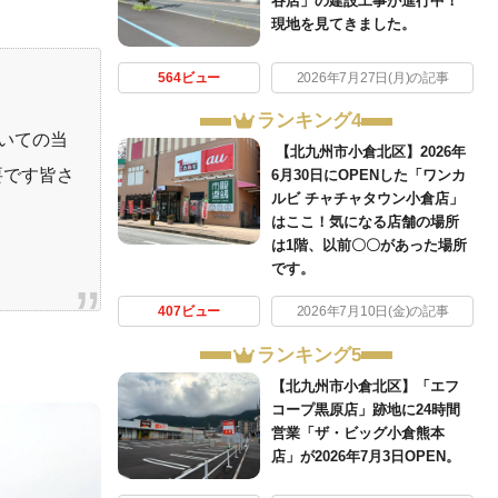
谷店」の建設工事が進行中！
現地を見てきました。
564ビュー
2026年7月27日(月)の記事
ランキング4
いての当
【北九州市小倉北区】2026年
要です
皆さ
6月30日にOPENした「ワンカ
ルビ チャチャタウン小倉店」
はここ！気になる店舗の場所
は1階、以前〇〇があった場所
です。
407ビュー
2026年7月10日(金)の記事
ランキング5
【北九州市小倉北区】「エフ
コープ黒原店」跡地に24時間
営業「ザ・ビッグ小倉熊本
店」が2026年7月3日OPEN。