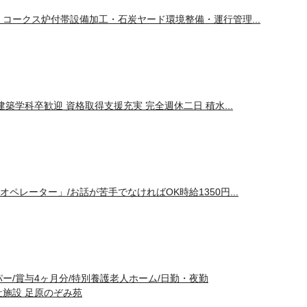
・コークス炉付帯設備加工・石炭ヤード環境整備・運行管理...
建築学科卒歓迎 資格取得支援充実 完全週休二日 積水...
ペレーター」/お話が苦手でなければOK時給1350円...
ー/賞与4ヶ月分/特別養護老人ホーム/日勤・夜勤
施設 足原のぞみ苑