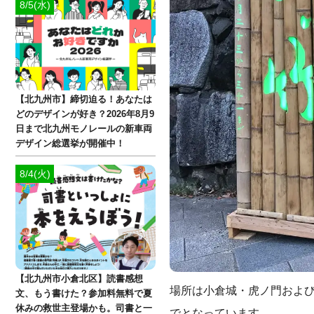
8/5(水)
【北九州市】締切迫る！あなたは
どのデザインが好き？2026年8月9
日まで北九州モノレールの新車両
デザイン総選挙が開催中！
8/4(火)
【北九州市小倉北区】読書感想
場所は小倉城・虎ノ門および小
文、もう書けた？参加料無料で夏
休みの救世主登場かも。司書と一
でとなっています。