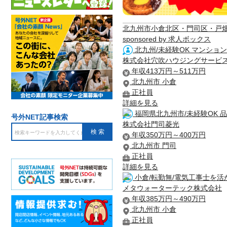
北九州市小倉北区・門司区・戸
sponsored by 求人ボックス
北九州/未経験OK マンション
株式会社穴吹ハウジングサービ
年収413万円～511万円
北九州市 小倉
正社員
詳細を見る
福岡県北九州市/未経験OK 品
号外NET記事検索
株式会社門司菱光
年収350万円～400万円
北九州市 門司
正社員
詳細を見る
小倉/転勤無/電気工事士を活か
メタウォーターテック株式会社
年収385万円～490万円
北九州市 小倉
正社員