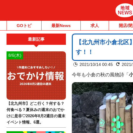
GOトピ
最新News
求人
開店/閉
最新記事
【北九州市小倉北区
す！！
8/6(木)
2021/10/14 00:45
2021/
今年も小倉の秋の風物詩「
【北九州市】どこ行く？何する？
何食べる？夏休みの週末のおでか
けに是非♡2026年8月2週目の週末
イベント情報、6選。