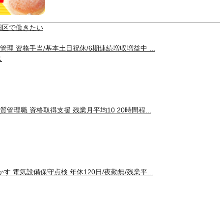
畑区で働きたい
管理 資格手当/基本土日祝休/6期連続増収増益中 ...
ス
質管理職 資格取得支援 残業月平均10 20時間程...
す 電気設備保守点検 年休120日/夜勤無/残業平...