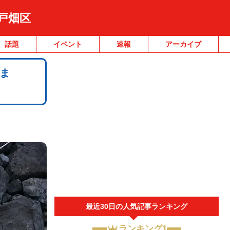
戸畑区
話題
イベント
速報
アーカイブ
ま
最近30日の人気記事ランキング
ランキング1