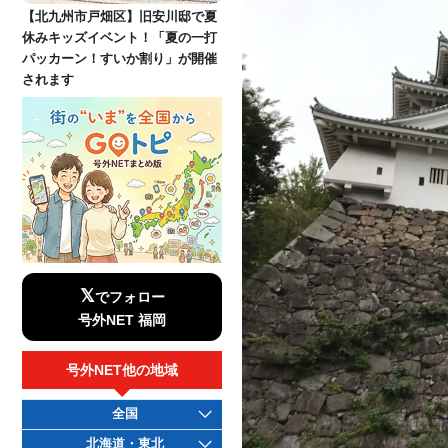
【北九州市戸畑区】旧安川邸で夏
休みキッズイベント！「夏の一打
パッカーン！すいか割り」が開催
されます
𝕏
でフォロー
号外NET 福岡
号外NET他の地域
全国
北海道・東北