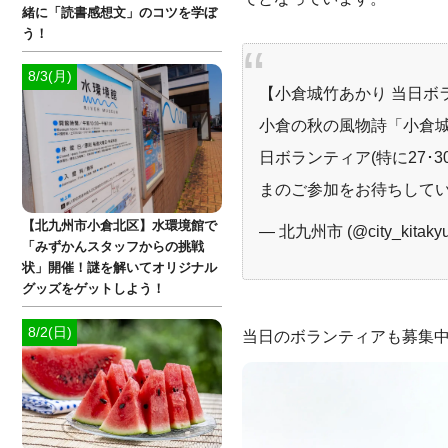
緒に「読書感想文」のコツを学ぼ
う！
8/3(月)
【小倉城竹あかり 当日ボ
小倉の秋の風物詩「小倉城竹
日ボランティア(特に27･
まのご参加をお待ちして
【北九州市小倉北区】水環境館で
— 北九州市 (@city_kitaky
「みずかんスタッフからの挑戦
状」開催！謎を解いてオリジナル
グッズをゲットしよう！
8/2(日)
当日のボランティアも募集