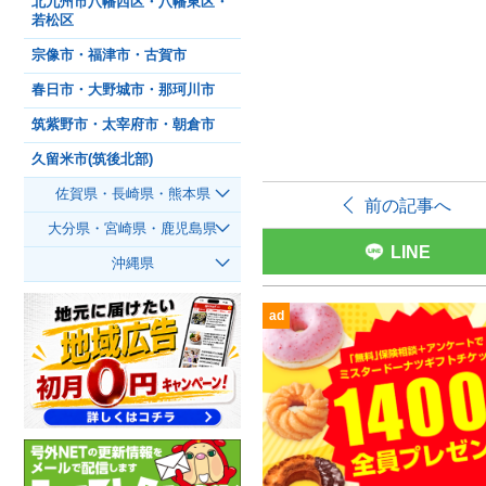
北九州市八幡西区・八幡東区・
若松区
宗像市・福津市・古賀市
春日市・大野城市・那珂川市
筑紫野市・太宰府市・朝倉市
久留米市(筑後北部)
佐賀県・長崎県・熊本県
前の記事へ
大分県・宮崎県・鹿児島県
LINE
沖縄県
ad