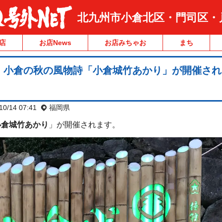
北九州市小倉北区・門司区・
店
お店News
お店みちゃお
まち
】小倉の秋の風物詩「小倉城竹あかり」が開催され
10/14 07:41
福岡県
小倉城竹あかり
」が開催されます。